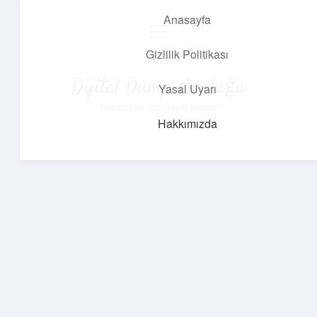
Anasayfa
menüyü
aç
Gizlilik Politikası
Dijital Dünya Günlüğü
Yasal Uyarı
Teknolojiyle dolu keyifli bilgiler!
Hakkımızda