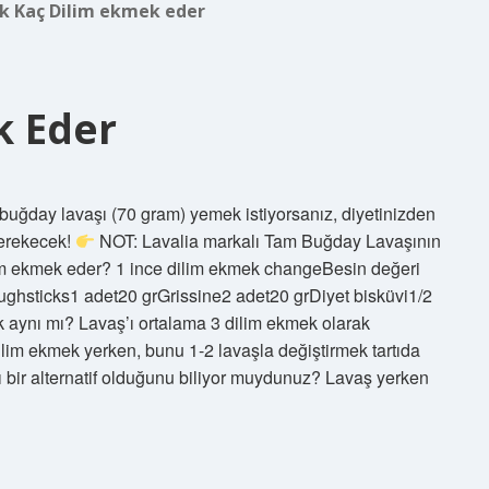
k Kaç Dilim ekmek eder
k Eder
 buğday lavaşı (70 gram) yemek istiyorsanız, diyetinizden
gerekecek!
NOT: Lavalia markalı Tam Buğday Lavaşının
ilim ekmek eder? 1 ince dilim ekmek changeBesin değeri
hsticks1 adet20 grGrissine2 adet20 grDiyet bisküvi1/2
k aynı mı? Lavaş’ı ortalama 3 dilim ekmek olarak
im ekmek yerken, bunu 1-2 lavaşla değiştirmek tartıda
lı bir alternatif olduğunu biliyor muydunuz? Lavaş yerken