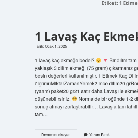
Etiket:
1 Etime
1 Lavaş Kaç Ekme
Tarih: Ocak 1, 2025
1 lavaş kaç ekmeğe bedel?
Bir dilim tam
yaklaşık 3 dilim ekmeği (75 gram) çıkarmanız 
besin değerleri kullanılmıştır. 1 Etimek Kaç D
ölçümüMiktarZamanYemek2 ince dilim20 grRoug
(yarım) paket20 gr21 satır daha Lavaş ile ekme
düşünebilirsiniz.
Normalde bir öğünde 1-2 dil
sonuç almayı zorlaştırabilir… Lavaş’a tam tahıl
tam…
1
Devamını okuyun
Yorum Bırak