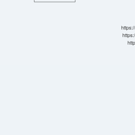
Lavaş
Kaç
Ekmek
Eder
https:
https:
htt