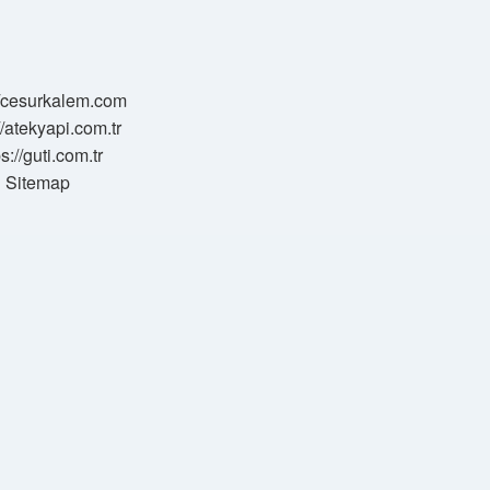
//cesurkalem.com
//atekyapi.com.tr
ps://guti.com.tr
Sitemap