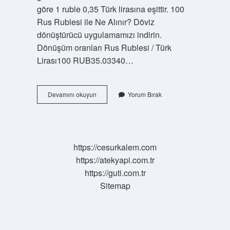
göre 1 ruble 0,35 Türk lirasına eşittir. 100
Rus Rublesi ile Ne Alınır? Döviz
dönüştürücü uygulamamızı indirin.
Dönüşüm oranları Rus Rublesi / Türk
Lirası100 RUB35.03340…
500
Devamını okuyun
Yorum Bırak
Rus
Rublesi
Ne
Kadar
Eder
https://cesurkalem.com
https://atekyapi.com.tr
https://guti.com.tr
Sitemap