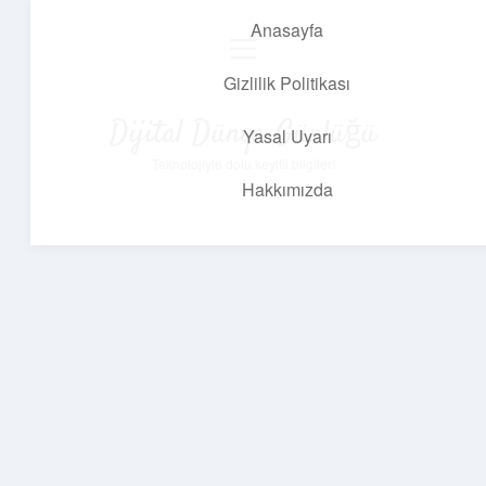
Anasayfa
menüyü
aç
Gizlilik Politikası
Dijital Dünya Günlüğü
Yasal Uyarı
Teknolojiyle dolu keyifli bilgiler!
Hakkımızda