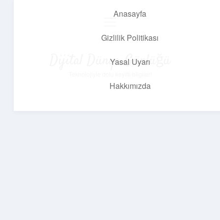
Anasayfa
menüyü
aç
Gizlilik Politikası
Dijital Dünya Günlüğü
Yasal Uyarı
Teknolojiyle dolu keyifli bilgiler!
Hakkımızda