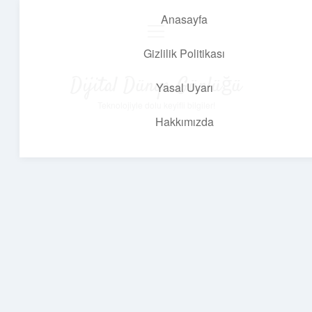
Anasayfa
menüyü
aç
Gizlilik Politikası
Dijital Dünya Günlüğü
Yasal Uyarı
Teknolojiyle dolu keyifli bilgiler!
Hakkımızda