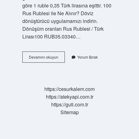
göre 1 ruble 0,35 Türk lirasına eşittir. 100
Rus Rublesi ile Ne Alınır? Döviz
dönüştürücü uygulamamızı indirin.
Dönüşüm oranları Rus Rublesi / Türk
Lirası100 RUB35.03340…
500
Devamını okuyun
Yorum Bırak
Rus
Rublesi
Ne
Kadar
Eder
https://cesurkalem.com
https://atekyapi.com.tr
https://guti.com.tr
Sitemap