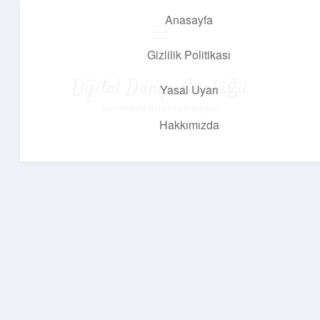
Anasayfa
menüyü
aç
Gizlilik Politikası
Dijital Dünya Günlüğü
Yasal Uyarı
Teknolojiyle dolu keyifli bilgiler!
Hakkımızda