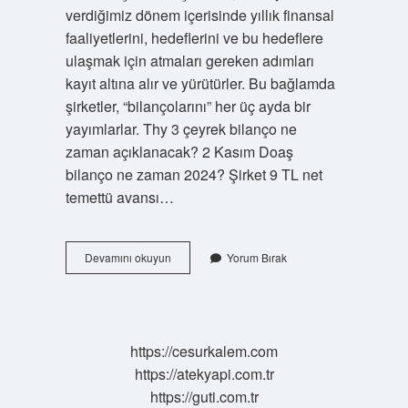
verdiğimiz dönem içerisinde yıllık finansal
faaliyetlerini, hedeflerini ve bu hedeflere
ulaşmak için atmaları gereken adımları
kayıt altına alır ve yürütürler. Bu bağlamda
şirketler, “bilançolarını” her üç ayda bir
yayımlarlar. Thy 3 çeyrek bilanço ne
zaman açıklanacak? 2 Kasım Doaş
bilanço ne zaman 2024? Şirket 9 TL net
temettü avansı…
Şirketlerin
Devamını okuyun
Yorum Bırak
Yıl
Sonu
Bilançoları
Ne
Zaman
https://cesurkalem.com
Açıklanır
https://atekyapi.com.tr
2024
https://guti.com.tr