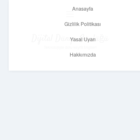
Anasayfa
menüyü
aç
Gizlilik Politikası
Dijital Dünya Günlüğü
Yasal Uyarı
Teknolojiyle dolu keyifli bilgiler!
Hakkımızda