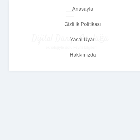
Anasayfa
menüyü
aç
Gizlilik Politikası
Dijital Dünya Günlüğü
Yasal Uyarı
Teknolojiyle dolu keyifli bilgiler!
Hakkımızda