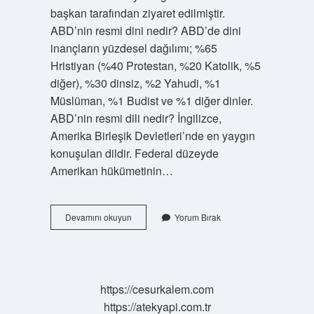
başkan tarafından ziyaret edilmiştir.
ABD’nin resmi dini nedir? ABD’de dini
inançların yüzdesel dağılımı; %65
Hristiyan (%40 Protestan, %20 Katolik, %5
diğer), %30 dinsiz, %2 Yahudi, %1
Müslüman, %1 Budist ve %1 diğer dinler.
ABD’nin resmi dili nedir? İngilizce,
Amerika Birleşik Devletleri’nde en yaygın
konuşulan dildir. Federal düzeyde
Amerikan hükümetinin…
Abd
Devamını okuyun
Yorum Bırak
Başkanı
Dini
Nedir
https://cesurkalem.com
https://atekyapi.com.tr