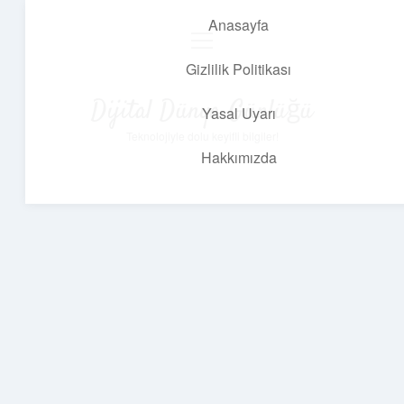
Anasayfa
menüyü
aç
Gizlilik Politikası
Dijital Dünya Günlüğü
Yasal Uyarı
Teknolojiyle dolu keyifli bilgiler!
Hakkımızda