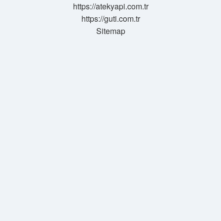
https://atekyapi.com.tr
Akımı
Nedir
https://guti.com.tr
Sitemap