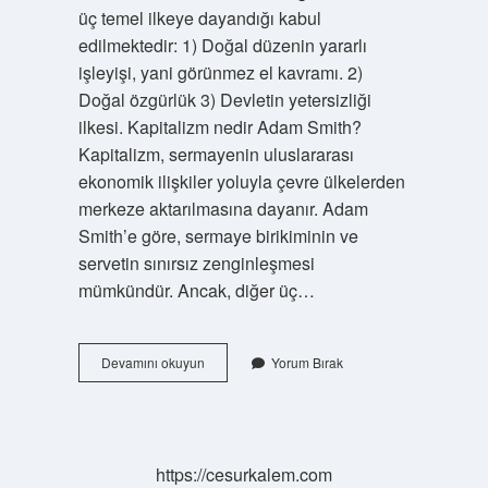
üç temel ilkeye dayandığı kabul
edilmektedir: 1) Doğal düzenin yararlı
işleyişi, yani görünmez el kavramı. 2)
Doğal özgürlük 3) Devletin yetersizliği
ilkesi. Kapitalizm nedir Adam Smith?
Kapitalizm, sermayenin uluslararası
ekonomik ilişkiler yoluyla çevre ülkelerden
merkeze aktarılmasına dayanır. Adam
Smith’e göre, sermaye birikiminin ve
servetin sınırsız zenginleşmesi
mümkündür. Ancak, diğer üç…
Adam
Devamını okuyun
Yorum Bırak
Smith
Tarafından
Ortaya
Atılan
Siyasi
https://cesurkalem.com
Düşünce