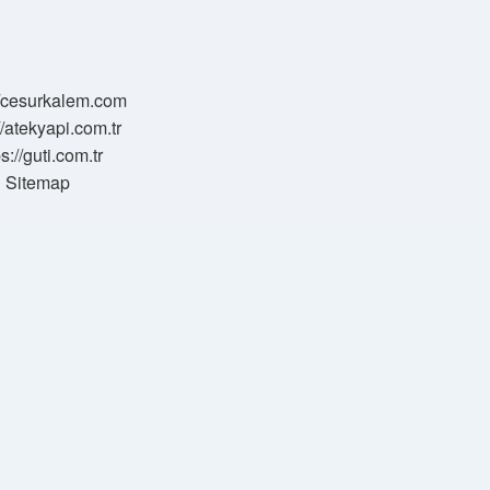
//cesurkalem.com
//atekyapi.com.tr
ps://guti.com.tr
Sitemap