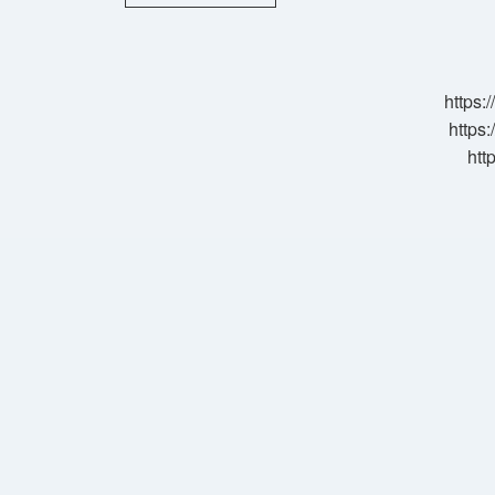
Peeling
Kaç
Seans
Uygulanır
https:
https:
htt