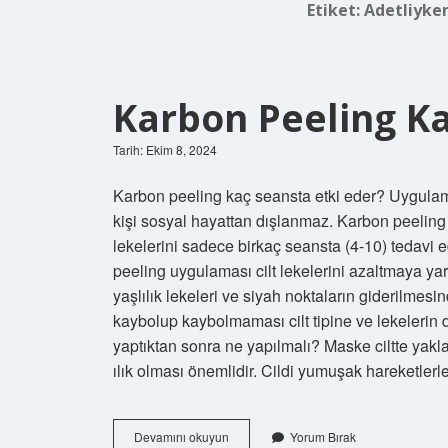
Etiket:
Adetliyken
Karbon Peeling K
Tarih: Ekim 8, 2024
Karbon peeling kaç seansta etki eder? Uygula
kişi sosyal hayattan dışlanmaz. Karbon peeling ko
lekelerini sadece birkaç seansta (4-10) tedavi 
peeling uygulaması cilt lekelerini azaltmaya yard
yaşlılık lekeleri ve siyah noktaların giderilmesin
kaybolup kaybolmaması cilt tipine ve lekelerin 
yaptıktan sonra ne yapılmalı? Maske ciltte yakla
ılık olması önemlidir. Cildi yumuşak hareketler
Karbon
Devamını okuyun
Yorum Bırak