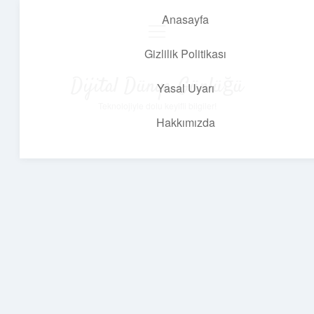
Anasayfa
menüyü
aç
Gizlilik Politikası
Dijital Dünya Günlüğü
Yasal Uyarı
Teknolojiyle dolu keyifli bilgiler!
Hakkımızda