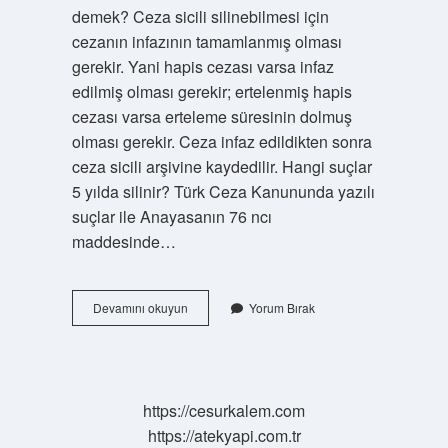
demek? Ceza sicili silinebilmesi için
cezanın infazının tamamlanmış olması
gerekir. Yani hapis cezası varsa infaz
edilmiş olması gerekir; ertelenmiş hapis
cezası varsa erteleme süresinin dolmuş
olması gerekir. Ceza infaz edildikten sonra
ceza sicili arşivine kaydedilir. Hangi suçlar
5 yılda silinir? Türk Ceza Kanununda yazılı
suçlar ile Anayasanın 76 ncı
maddesinde…
Adli
Devamını okuyun
Yorum Bırak
Sicil
Silme
Ve
Düzeltme
Talebi
https://cesurkalem.com
Ne
https://atekyapi.com.tr
Kadar