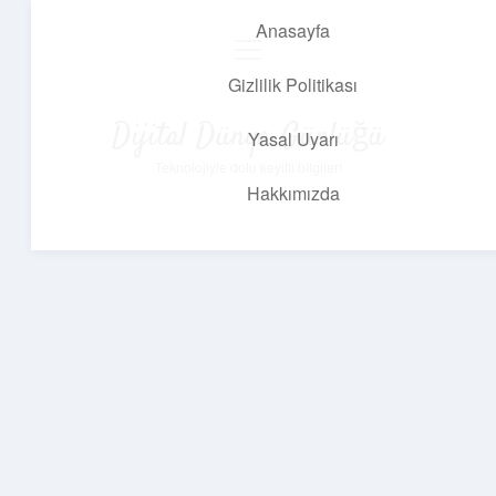
Anasayfa
menüyü
aç
Gizlilik Politikası
Dijital Dünya Günlüğü
Yasal Uyarı
Teknolojiyle dolu keyifli bilgiler!
Hakkımızda