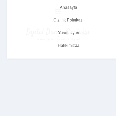
Anasayfa
menüyü
aç
Gizlilik Politikası
Dijital Dünya Günlüğü
Yasal Uyarı
Teknolojiyle dolu keyifli bilgiler!
Hakkımızda