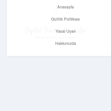
Anasayfa
menüyü
aç
Gizlilik Politikası
Dijital Dünya Günlüğü
Yasal Uyarı
Teknolojiyle dolu keyifli bilgiler!
Hakkımızda