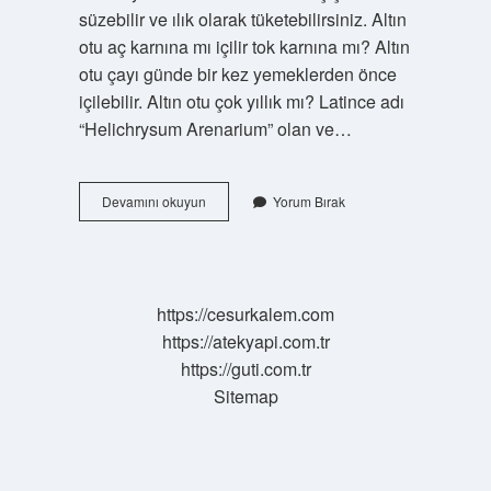
süzebilir ve ılık olarak tüketebilirsiniz. Altın
otu aç karnına mı içilir tok karnına mı? Altın
otu çayı günde bir kez yemeklerden önce
içilebilir. Altın otu çok yıllık mı? Latince adı
“Helichrysum Arenarium” olan ve…
Altın
Devamını okuyun
Yorum Bırak
Otu
Nasıl
Saklanır
https://cesurkalem.com
https://atekyapi.com.tr
https://guti.com.tr
Sitemap