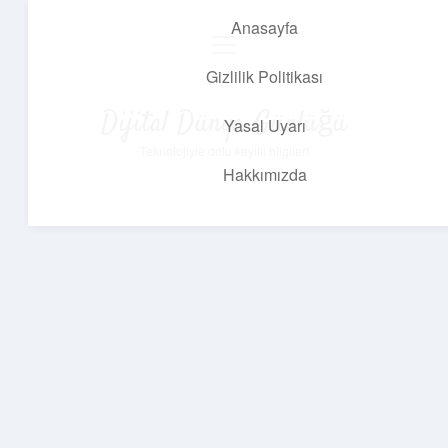
Anasayfa
menüyü
aç
Gizlilik Politikası
Dijital Dünya Günlüğü
Yasal Uyarı
Teknolojiyle dolu keyifli bilgiler!
Hakkımızda