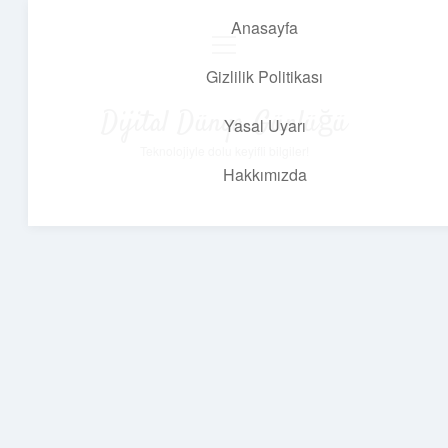
Anasayfa
menüyü
aç
Gizlilik Politikası
Dijital Dünya Günlüğü
Yasal Uyarı
Teknolojiyle dolu keyifli bilgiler!
Hakkımızda