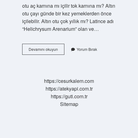
otu aç karnına mı içilir tok karnına mı? Altın
otu çayı günde bir kez yemeklerden önce
içilebilir. Altın otu çok yıllık mı? Latince adı
“Helichrysum Arenarium” olan ve…
Altın
Devamını okuyun
Yorum Bırak
Otu
Nasıl
Saklanır
https://cesurkalem.com
https://atekyapi.com.tr
https://guti.com.tr
Sitemap