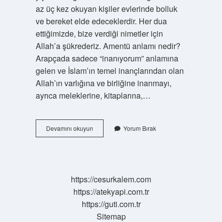
az üç kez okuyan kişiler evlerinde bolluk
ve bereket elde edeceklerdir. Her dua
ettiğimizde, bize verdiği nimetler için
Allah’a şükrederiz. Amentü anlamı nedir?
Arapçada sadece “inanıyorum” anlamına
gelen ve İslam’ın temel inançlarından olan
Allah’ın varlığına ve birliğine inanmayı,
ayrıca meleklerine, kitaplarına,…
Amentü
Devamını okuyun
Yorum Bırak
Duası
Kuran
Da
Var
Mi
https://cesurkalem.com
https://atekyapi.com.tr
https://guti.com.tr
Sitemap