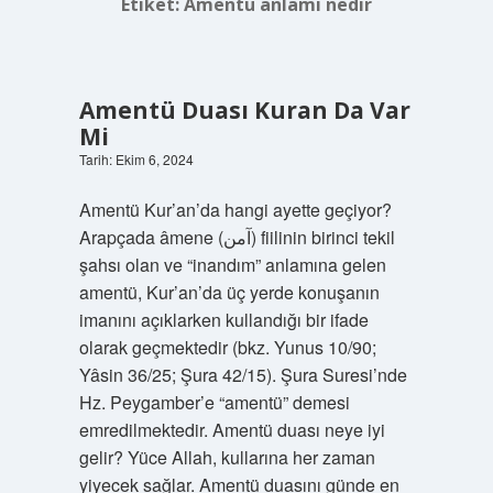
Etiket:
Amentü anlamı nedir
Amentü Duası Kuran Da Var
Mi
Tarih: Ekim 6, 2024
Amentü Kur’an’da hangi ayette geçiyor?
Arapçada âmene (آمن) fiilinin birinci tekil
şahsı olan ve “inandım” anlamına gelen
amentü, Kur’an’da üç yerde konuşanın
imanını açıklarken kullandığı bir ifade
olarak geçmektedir (bkz. Yunus 10/90;
Yâsin 36/25; Şura 42/15). Şura Suresi’nde
Hz. Peygamber’e “amentü” demesi
emredilmektedir. Amentü duası neye iyi
gelir? Yüce Allah, kullarına her zaman
yiyecek sağlar. Amentü duasını günde en