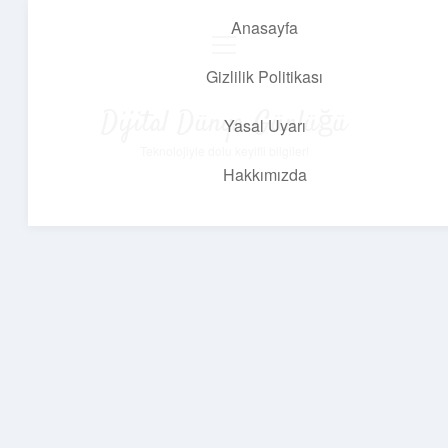
Anasayfa
menüyü
aç
Gizlilik Politikası
Dijital Dünya Günlüğü
Yasal Uyarı
Teknolojiyle dolu keyifli bilgiler!
Hakkımızda