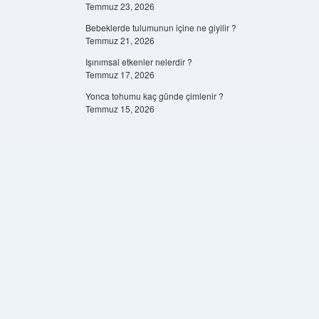
Temmuz 23, 2026
Bebeklerde tulumunun içine ne giyilir ?
Temmuz 21, 2026
Işınımsal etkenler nelerdir ?
Temmuz 17, 2026
Yonca tohumu kaç günde çimlenir ?
Temmuz 15, 2026