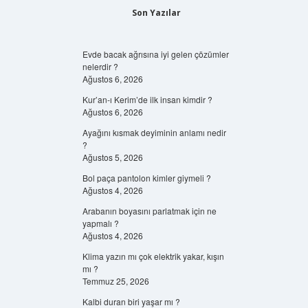
Son Yazılar
Evde bacak ağrısına iyi gelen çözümler
nelerdir ?
Ağustos 6, 2026
Kur’an-ı Kerim’de ilk insan kimdir ?
Ağustos 6, 2026
Ayağını kısmak deyiminin anlamı nedir
?
Ağustos 5, 2026
Bol paça pantolon kimler giymeli ?
Ağustos 4, 2026
Arabanın boyasını parlatmak için ne
yapmalı ?
Ağustos 4, 2026
Klima yazın mı çok elektrik yakar, kışın
mı ?
Temmuz 25, 2026
Kalbi duran biri yaşar mı ?