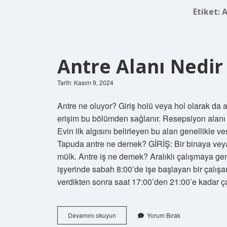
Etiket:
A
Antre Alanı Nedir
Tarih: Kasım 9, 2024
Antre ne oluyor? Giriş holü veya hol olarak da ad
erişim bu bölümden sağlanır. Resepsiyon alanı ola
Evin ilk algısını belirleyen bu alan genellikle ves
Tapuda antre ne demek? GİRİŞ: Bir binaya veya d
mülk. Antre iş ne demek? Aralıklı çalışmaya gene
işyerinde sabah 8:00’de işe başlayan bir çalışan
verdikten sonra saat 17:00’den 21:00’e kadar ça
Antre
Devamını okuyun
Yorum Bırak
Alanı