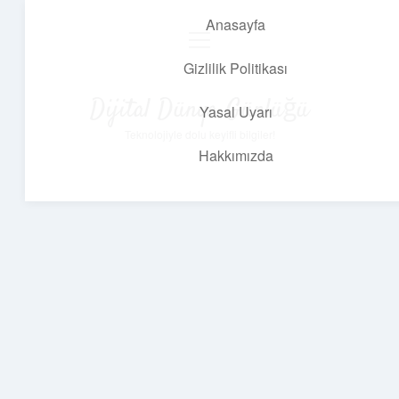
Anasayfa
menüyü
aç
Gizlilik Politikası
Dijital Dünya Günlüğü
Yasal Uyarı
Teknolojiyle dolu keyifli bilgiler!
Hakkımızda