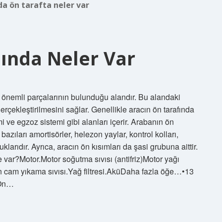
a ön tarafta neler var
ında Neler Var
m önemli parçalarının bulunduğu alandır. Bu alandaki
erçekleştirilmesini sağlar. Genellikle aracın ön tarafında
 ve egzoz sistemi gibi alanları içerir. Arabanın ön
zıları amortisörler, helezon yaylar, kontrol kolları,
uklarıdır. Ayrıca, aracın ön kısımları da şasi grubuna aittir.
var?Motor.Motor soğutma sıvısı (antifriz)Motor yağı
n cam yıkama sıvısı.Yağ filtresi.AküDaha fazla öğe…•13
 Ön…