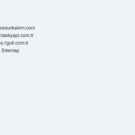
//cesurkalem.com
//atekyapi.com.tr
ps://guti.com.tr
Sitemap