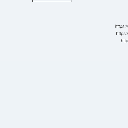
Ön
Kısmında
Neler
Var
https:
https:
htt