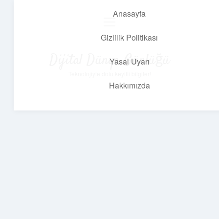
Anasayfa
menüyü
aç
Gizlilik Politikası
Dijital Dünya Günlüğü
Yasal Uyarı
Teknolojiyle dolu keyifli bilgiler!
Hakkımızda