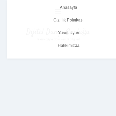
Anasayfa
menüyü
aç
Gizlilik Politikası
Dijital Dünya Günlüğü
Yasal Uyarı
Teknolojiyle dolu keyifli bilgiler!
Hakkımızda