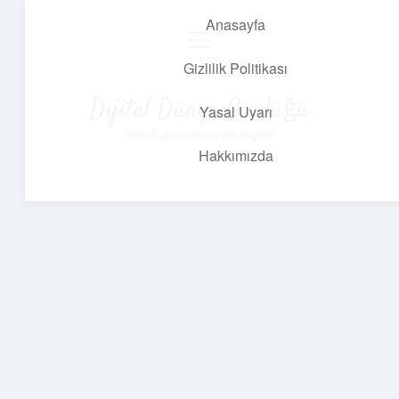
Anasayfa
menüyü
aç
Gizlilik Politikası
Dijital Dünya Günlüğü
Yasal Uyarı
Teknolojiyle dolu keyifli bilgiler!
Hakkımızda