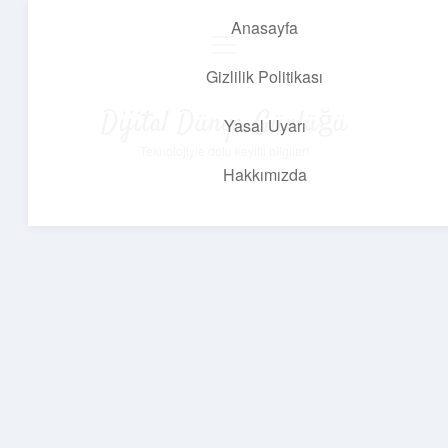
Anasayfa
menüyü
aç
Gizlilik Politikası
Dijital Dünya Günlüğü
Yasal Uyarı
Teknolojiyle dolu keyifli bilgiler!
Hakkımızda