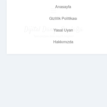
Anasayfa
menüyü
aç
Gizlilik Politikası
Dijital Dünya Günlüğü
Yasal Uyarı
Teknolojiyle dolu keyifli bilgiler!
Hakkımızda