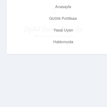
Anasayfa
menüyü
aç
Gizlilik Politikası
Dijital Dünya Günlüğü
Yasal Uyarı
Teknolojiyle dolu keyifli bilgiler!
Hakkımızda