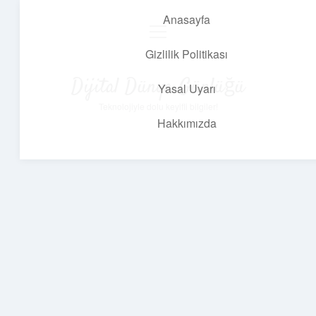
Anasayfa
menüyü
aç
Gizlilik Politikası
Dijital Dünya Günlüğü
Yasal Uyarı
Teknolojiyle dolu keyifli bilgiler!
Hakkımızda