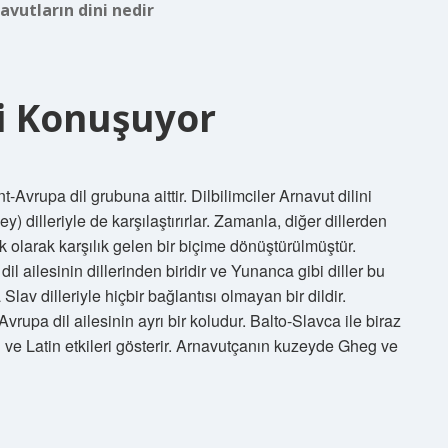
avutların dini nedir
i Konuşuyor
t-Avrupa dil grubuna aittir. Dilbilimciler Arnavut dilini
 dilleriyle de karşılaştırırlar. Zamanla, diğer dillerden
tik olarak karşılık gelen bir biçime dönüştürülmüştür.
l ailesinin dillerinden biridir ve Yunanca gibi diller bu
lav dilleriyle hiçbir bağlantısı olmayan bir dildir.
rupa dil ailesinin ayrı bir koludur. Balto-Slavca ile biraz
 ve Latin etkileri gösterir. Arnavutçanın kuzeyde Gheg ve