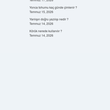
Yonca tohumu kaç günde çimlenir ?
Temmuz 15, 2026
Yanlışın doğru yazılışı nedir ?
Temmuz 14, 2026
Körük nerede kullanılır ?
Temmuz 14, 2026