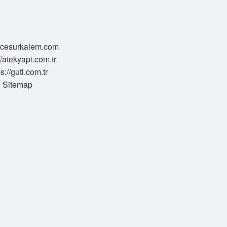
//cesurkalem.com
//atekyapi.com.tr
ps://guti.com.tr
Sitemap