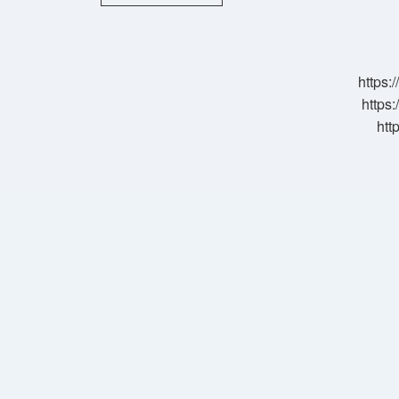
Med
Neden
Kullanılır
https:
https:
htt