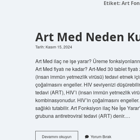
Etiket:
Art Fon
Art Med Neden Kul
Tarih: Kasım 15, 2024
Art Med ilaç ne işe yarar? Üreme fonksiyonlarının
Art Med fiyatı ne kadar? Art-Med 30 tablet fiyatı 
(insan immün yetmezlik virüsü) tedavi etmek içi
çoğalmasını engeller. HIV seviyenizi düşürebilir ve
tedavi (ART), HIV’i (insan immün yetmezlik virüsü
kombinasyonudur. HIV’in çoğalmasını engeller. H
sağlıklı tutabilir. Art Fonksiyon ilaç Ne İşe Ya
grubuna antiretroviral tedavi (ART) denir.…
Art
Devamını okuyun
Yorum Bırak