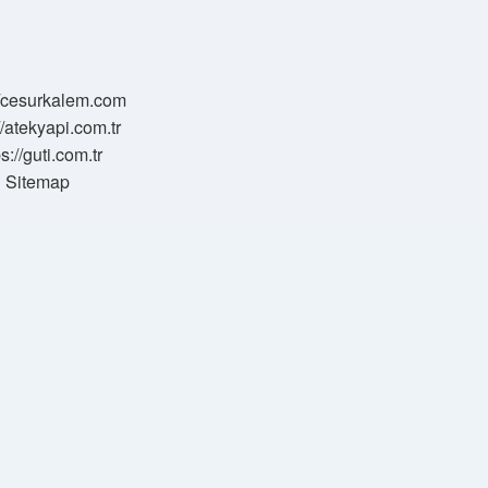
//cesurkalem.com
//atekyapi.com.tr
ps://guti.com.tr
Sitemap