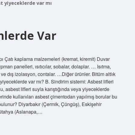
t yiyeceklerde var mı
nlerde Var
ı Çatı kaplama malzemeleri (kremat, kiremit) Duvar
man panelleri, ısıtıcılar, sobalar, dolaplar. … Isıtma,
ve dış izolasyon, contalar. …Diğer ürünler. Bitüm altlık
t yiyeceklerde var mı? B. Sindirim sistemi: Asbest lifleri
Bu, asbest lifleri suyla karıştığında veya yiyeceklerde
erinde kullanılan asbest çimentodan yapılmış borular bu
 bulunur? Diyarbakır (Çermik, Çüngüş), Eskişehir
 Kütahya (Aslanapa,…