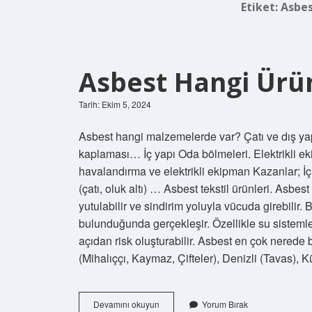
Etiket:
Asbes
Asbest Hangi Ürü
Tarih: Ekim 5, 2024
Asbest hangi malzemelerde var? Çatı ve dış yap
kaplaması… İç yapı Oda bölmeleri. Elektrikli ekip
havalandırma ve elektrikli ekipman Kazanlar; İç 
(çatı, oluk altı) … Asbest tekstil ürünleri. Asbes
yutulabilir ve sindirim yoluyla vücuda girebilir. 
bulunduğunda gerçekleşir. Özellikle su sisteml
açıdan risk oluşturabilir. Asbest en çok nerede
(Mihalıççı, Kaymaz, Çifteler), Denizli (Tavas),
Asbest
Devamını okuyun
Yorum Bırak