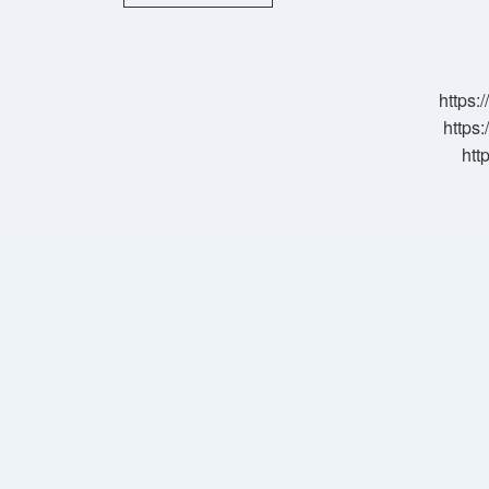
Hangi
Ürünlerde
Var
https:
https:
htt