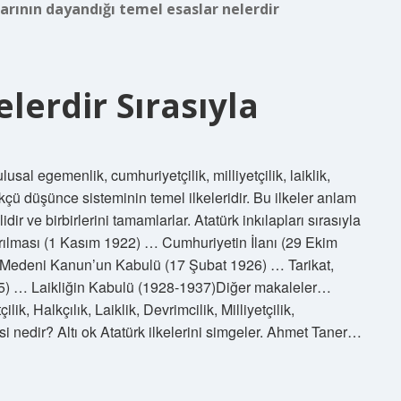
larının dayandığı temel esaslar nelerdir
elerdir Sırasıyla
lusal egemenlik, cumhuriyetçilik, milliyetçilik, laiklik,
ürkçü düşünce sisteminin temel ilkeleridir. Bu ilkeler anlam
dir ve birbirlerini tamamlarlar. Atatürk inkılapları sırasıyla
ldırılması (1 Kasım 1922) … Cumhuriyetin İlanı (29 Ekim
… Medeni Kanun’un Kabulü (17 Şubat 1926) … Tarikat,
25) … Laikliğin Kabulü (1928-1937)Diğer makaleler…
ik, Halkçılık, Laiklik, Devrimcilik, Milliyetçilik,
kesi nedir? Altı ok Atatürk ilkelerini simgeler. Ahmet Taner…