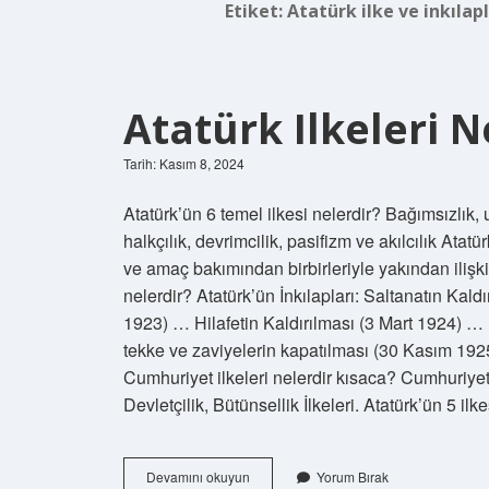
Etiket:
Atatürk ilke ve inkılap
Atatürk Ilkeleri N
Tarih: Kasım 8, 2024
Atatürk’ün 6 temel ilkesi nelerdir? Bağımsızlık, u
halkçılık, devrimcilik, pasifizm ve akılcılık Atat
ve amaç bakımından birbirleriyle yakından ilişkili
nelerdir? Atatürk’ün İnkılapları: Saltanatın Ka
1923) … Hilafetin Kaldırılması (3 Mart 1924) 
tekke ve zaviyelerin kapatılması (30 Kasım 19
Cumhuriyet ilkeleri nelerdir kısaca? Cumhuriyetçil
Devletçilik, Bütünsellik İlkeleri. Atatürk’ün 5 il
Atatürk
Devamını okuyun
Yorum Bırak