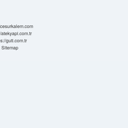
//cesurkalem.com
//atekyapi.com.tr
ps://guti.com.tr
Sitemap