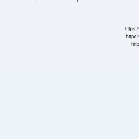
Ilkeleri
Nelerdir
Sırasıyla
https:
https:
htt