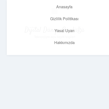
Anasayfa
menüyü
aç
Gizlilik Politikası
Dijital Dünya Günlüğü
Yasal Uyarı
Teknolojiyle dolu keyifli bilgiler!
Hakkımızda