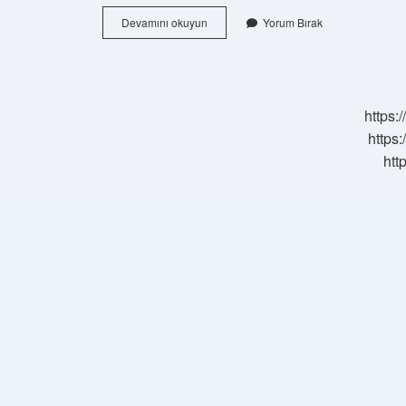
Aydınlanma
Devamını okuyun
Yorum Bırak
Felsefesi
Sözcüğünü
Aşağıdakilerden
Hangisi
En
https:
Iyi
Açıklar
https:
htt