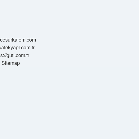
//cesurkalem.com
//atekyapi.com.tr
ps://guti.com.tr
Sitemap