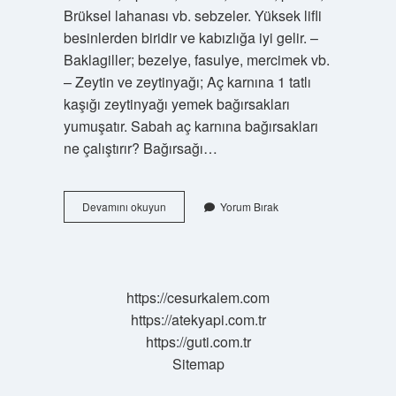
Brüksel lahanası vb. sebzeler. Yüksek lifli
besinlerden biridir ve kabızlığa iyi gelir. –
Baklagiller; bezelye, fasulye, mercimek vb.
– Zeytin ve zeytinyağı; Aç karnına 1 tatlı
kaşığı zeytinyağı yemek bağırsakları
yumuşatır. Sabah aç karnına bağırsakları
ne çalıştırır? Bağırsağı…
Sabah
Devamını okuyun
Yorum Bırak
Aç
Karnına
Tuvalete
Çıkmak
Için
https://cesurkalem.com
Ne
https://atekyapi.com.tr
Yapmalı
https://guti.com.tr
Sitemap