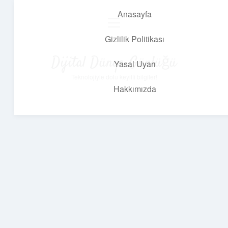
Anasayfa
menüyü
aç
Gizlilik Politikası
Dijital Dünya Günlüğü
Yasal Uyarı
Teknolojiyle dolu keyifli bilgiler!
Hakkımızda