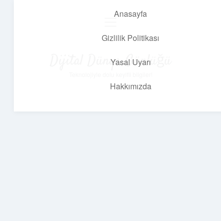
Anasayfa
menüyü
aç
Gizlilik Politikası
Dijital Dünya Günlüğü
Yasal Uyarı
Teknolojiyle dolu keyifli bilgiler!
Hakkımızda