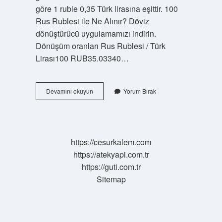
göre 1 ruble 0,35 Türk lirasına eşittir. 100
Rus Rublesi ile Ne Alınır? Döviz
dönüştürücü uygulamamızı indirin.
Dönüşüm oranları Rus Rublesi / Türk
Lirası100 RUB35.03340…
500
Devamını okuyun
Yorum Bırak
Rus
Rublesi
Ne
Kadar
Eder
https://cesurkalem.com
https://atekyapi.com.tr
https://guti.com.tr
Sitemap