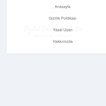
Anasayfa
menüyü
aç
Gizlilik Politikası
Dijital Dünya Günlüğü
Yasal Uyarı
Teknolojiyle dolu keyifli bilgiler!
Hakkımızda