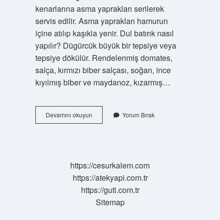
kenarlarına asma yaprakları serilerek
servis edilir. Asma yaprakları hamurun
içine atılıp kaşıkla yenir. Dul batırık nasıl
yapılır? Dügürcük büyük bir tepsiye veya
tepsiye dökülür. Rendelenmiş domates,
salça, kırmızı biber salçası, soğan, ince
kıyılmış biber ve maydanoz, kızarmış…
Batırık
Devamını okuyun
Yorum Bırak
Hangi
Yöreye
Ait
Bir
Yemektir
https://cesurkalem.com
https://atekyapi.com.tr
https://guti.com.tr
Sitemap