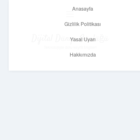
Anasayfa
menüyü
aç
Gizlilik Politikası
Dijital Dünya Günlüğü
Yasal Uyarı
Teknolojiyle dolu keyifli bilgiler!
Hakkımızda