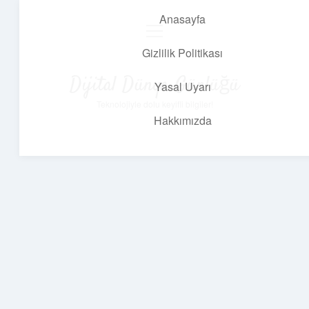
Anasayfa
menüyü
aç
Gizlilik Politikası
Dijital Dünya Günlüğü
Yasal Uyarı
Teknolojiyle dolu keyifli bilgiler!
Hakkımızda