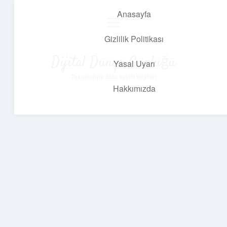
Anasayfa
menüyü
aç
Gizlilik Politikası
Dijital Dünya Günlüğü
Yasal Uyarı
Teknolojiyle dolu keyifli bilgiler!
Hakkımızda