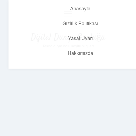
Anasayfa
menüyü
aç
Gizlilik Politikası
Dijital Dünya Günlüğü
Yasal Uyarı
Teknolojiyle dolu keyifli bilgiler!
Hakkımızda