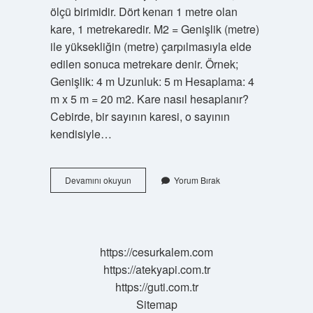
ölçü birimidir. Dört kenarı 1 metre olan
kare, 1 metrekaredir. M2 = Genişlik (metre)
ile yüksekliğin (metre) çarpılmasıyla elde
edilen sonuca metrekare denir. Örnek;
Genişlik: 4 m Uzunluk: 5 m Hesaplama: 4
m x 5 m = 20 m2. Kare nasıl hesaplanır?
Cebirde, bir sayının karesi, o sayının
kendisiyle…
Bir
Devamını okuyun
Yorum Bırak
Karenin
Alanı
Nasıl
Hesaplanır
https://cesurkalem.com
https://atekyapi.com.tr
https://guti.com.tr
Sitemap