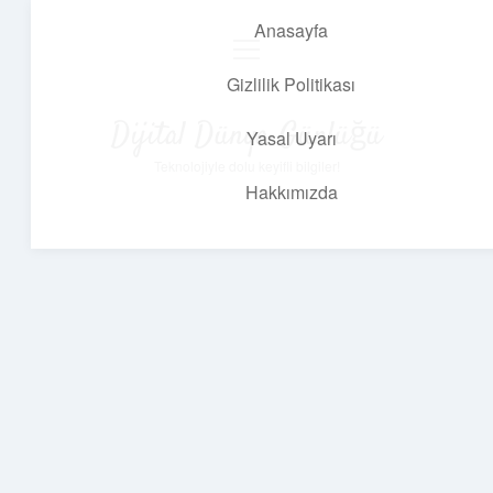
Anasayfa
menüyü
aç
Gizlilik Politikası
Dijital Dünya Günlüğü
Yasal Uyarı
Teknolojiyle dolu keyifli bilgiler!
Hakkımızda