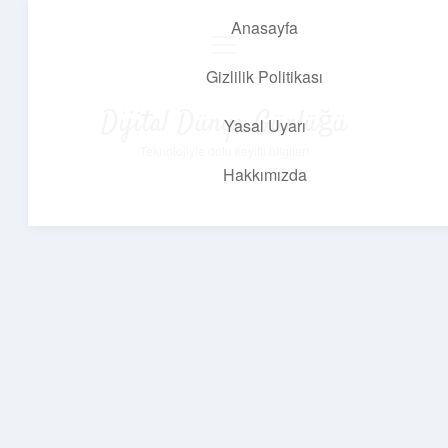
Anasayfa
menüyü
aç
Gizlilik Politikası
Dijital Dünya Günlüğü
Yasal Uyarı
Teknolojiyle dolu keyifli bilgiler!
Hakkımızda