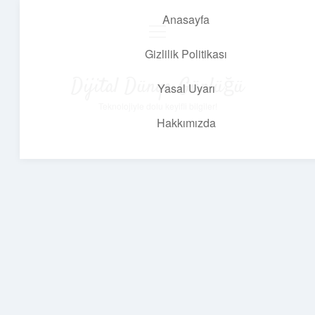
Anasayfa
menüyü
aç
Gizlilik Politikası
Dijital Dünya Günlüğü
Yasal Uyarı
Teknolojiyle dolu keyifli bilgiler!
Hakkımızda