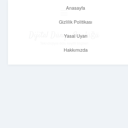
Anasayfa
menüyü
aç
Gizlilik Politikası
Dijital Dünya Günlüğü
Yasal Uyarı
Teknolojiyle dolu keyifli bilgiler!
Hakkımızda