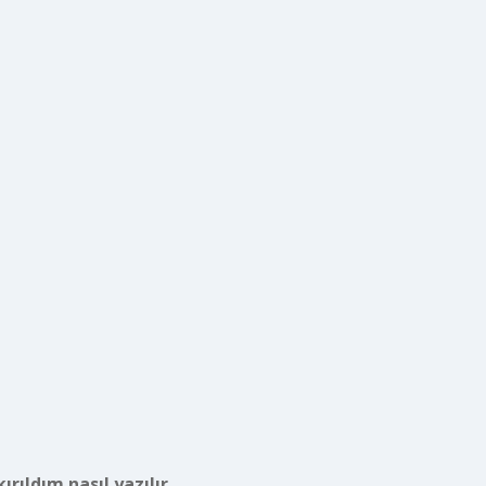
kırıldım nasıl yazılır