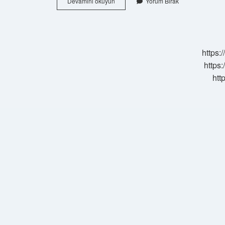
Can
Devamını okuyun
Yorum Bırak
Kurtaranlar
Nasil
Yazilir
https:
https:
htt