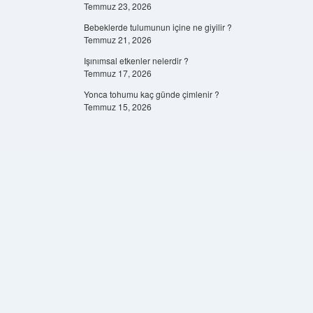
Temmuz 23, 2026
Bebeklerde tulumunun içine ne giyilir ?
Temmuz 21, 2026
Işınımsal etkenler nelerdir ?
Temmuz 17, 2026
Yonca tohumu kaç günde çimlenir ?
Temmuz 15, 2026