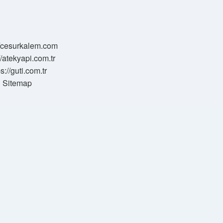
//cesurkalem.com
//atekyapi.com.tr
ps://guti.com.tr
Sitemap