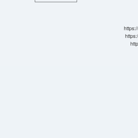
Iklimi
Nasıl
Bir
Iklimdir
https:
https:
htt