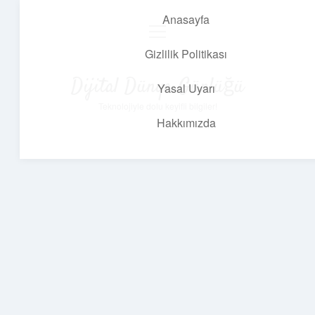
Anasayfa
menüyü
aç
Gizlilik Politikası
Dijital Dünya Günlüğü
Yasal Uyarı
Teknolojiyle dolu keyifli bilgiler!
Hakkımızda