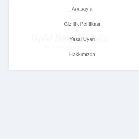
Anasayfa
menüyü
aç
Gizlilik Politikası
Dijital Dünya Günlüğü
Yasal Uyarı
Teknolojiyle dolu keyifli bilgiler!
Hakkımızda