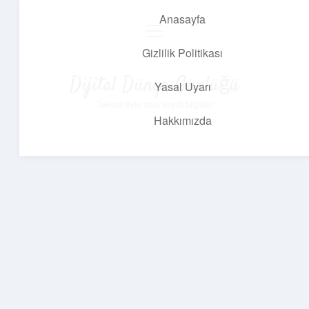
Anasayfa
menüyü
aç
Gizlilik Politikası
Dijital Dünya Günlüğü
Yasal Uyarı
Teknolojiyle dolu keyifli bilgiler!
Hakkımızda