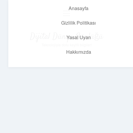
Anasayfa
menüyü
aç
Gizlilik Politikası
Dijital Dünya Günlüğü
Yasal Uyarı
Teknolojiyle dolu keyifli bilgiler!
Hakkımızda